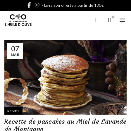
- Livraison offerte à partir de 180€
0
07
MAR
Recette
Recette de pancakes au Miel de Lavande
de Montagne