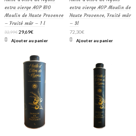
extra vierge AOP BIO
extra vierge AOP Moulin de
Moulin de Haute Provence
Haute Provence, Fruité mûr
– Fruité mûr – 1 l
– 3l
Le
Le
29,69
€
72,30
€
32,99
€
prix
prix
Ajouter au panier
Ajouter au panier
initial
actuel
était :
est :
32,99€.
29,69€.