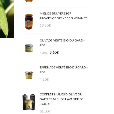
MIEL DE BRUYÉRE IGP
PROVENCE BIO - 500 G - FRANCE
13,30
€
OLIVADE VERTE BIO DU GARD -
90G
Le
Le
3,60
€
4,20
€
prix
prix
initial
actuel
TAPENADE VERTE BIO DU GARD -
était :
est :
90G
4,20€.
3,60€.
4,20
€
COFFRET HUILES D’OLIVE DU
GARD ET MIEL DE LAVANDE DE
FRANCE
61,00
€