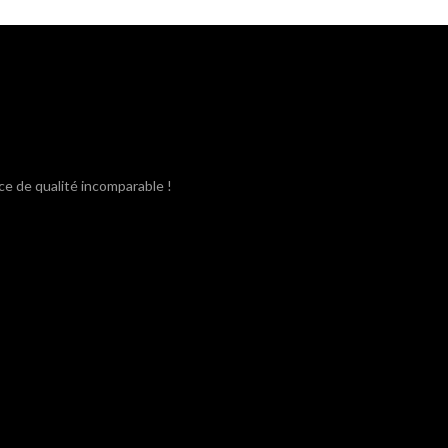
était :
est :
3,80€.
3,40€.
ce de qualité incomparable !