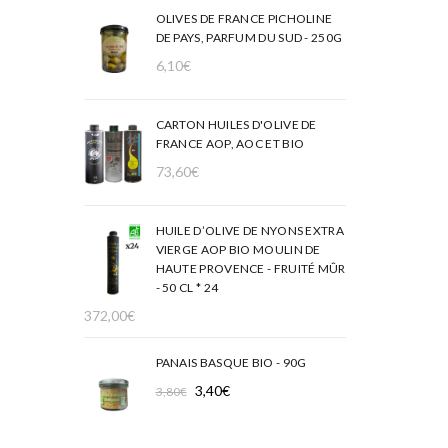
OLIVES DE FRANCE PICHOLINE
DE PAYS, PARFUM DU SUD - 250G
6,10
€
CARTON HUILES D'OLIVE DE
FRANCE AOP, AOC ET BIO
73,60
€
HUILE D’OLIVE DE NYONS EXTRA
VIERGE AOP BIO MOULIN DE
HAUTE PROVENCE - FRUITÉ MÛR
- 50 CL * 24
372,00
€
PANAIS BASQUE BIO - 90G
Le
Le
3,40
€
3,80
€
prix
prix
initial
actuel