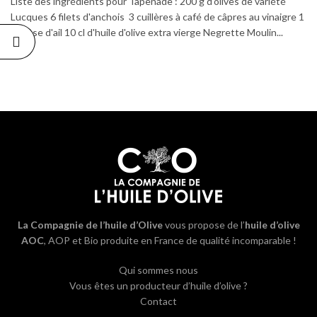
Liste des ingrédients pour Tapenade : 200 g d'olives de variété
Lucques 6 filets d'anchois 3 cuillères à café de câpres au vinaigre 1
gousse d'ail 10 cl d'huile d'olive extra vierge Negrette Moulin...
La Compagnie de l’huile d’Olive
vous propose de l’
huile d’olive
AOC
, AOP et Bio produite en France de qualité incomparable !
Qui sommes nous
Vous êtes un producteur d’huile d’olive ?
Contact