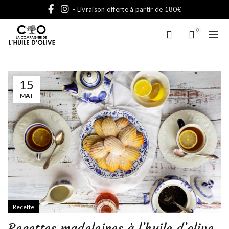
- Livraison offerte à partir de 180€
0
15
MAI
Recette
Recettes madeleines à l’huile d’olive