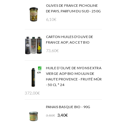
OLIVES DE FRANCE PICHOLINE
DE PAYS, PARFUM DU SUD - 250G
6,10
€
CARTON HUILES D'OLIVE DE
FRANCE AOP, AOC ET BIO
73,60
€
HUILE D’OLIVE DE NYONS EXTRA
VIERGE AOP BIO MOULIN DE
HAUTE PROVENCE - FRUITÉ MÛR
- 50 CL * 24
372,00
€
PANAIS BASQUE BIO - 90G
Le
Le
3,40
€
3,80
€
prix
prix
initial
actuel