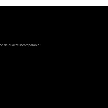
était :
est :
3,80€.
3,40€.
ce de qualité incomparable !