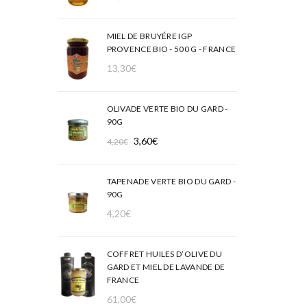
MIEL DE BRUYÉRE IGP
PROVENCE BIO - 500 G - FRANCE
13,30
€
OLIVADE VERTE BIO DU GARD -
90G
Le
Le
3,60
€
4,20
€
prix
prix
initial
actuel
TAPENADE VERTE BIO DU GARD -
était :
est :
90G
4,20€.
3,60€.
4,20
€
COFFRET HUILES D’OLIVE DU
GARD ET MIEL DE LAVANDE DE
FRANCE
61,00
€