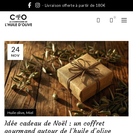
- Livraison offerte à partir de 180€
0
24
NOV
,
Huile olive
Miel
Idée cadeau de Noël : un coffret
gourmand autour de l’huile d’olive