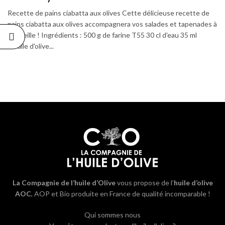
Recette de pains ciabatta aux olives Cette délicieuse recette de
pains ciabatta aux olives accompagnera vos salades et tapenades à
merveille ! Ingrédients : 500 g de farine T55 30 cl d'eau 35 ml
d'huile d'olive...
La Compagnie de l’huile d’Olive
vous propose de l’
huile d’olive
AOC
, AOP et Bio produite en France de qualité incomparable !
Qui sommes nous