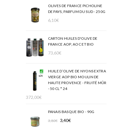
OLIVES DE FRANCE PICHOLINE
DE PAYS, PARFUM DU SUD - 250G
6,10
€
CARTON HUILES D'OLIVE DE
FRANCE AOP, AOC ET BIO
73,60
€
HUILE D’OLIVE DE NYONS EXTRA
VIERGE AOP BIO MOULIN DE
HAUTE PROVENCE - FRUITÉ MÛR
- 50 CL * 24
372,00
€
PANAIS BASQUE BIO - 90G
Le
Le
3,40
€
3,80
€
prix
prix
initial
actuel