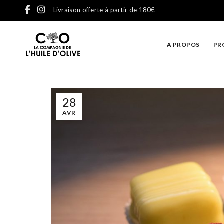
- Livraison offerte à partir de 180€
A PROPOS
PR
28
AVR