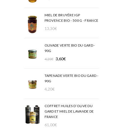
MIEL DE BRUYÉRE IGP
PROVENCE BIO - 500 G - FRANCE
13,30
€
OLIVADE VERTE BIO DU GARD -
90G
Le
Le
3,60
€
4,20
€
prix
prix
initial
actuel
TAPENADE VERTE BIO DU GARD -
était :
est :
90G
4,20€.
3,60€.
4,20
€
COFFRET HUILES D’OLIVE DU
GARD ET MIEL DE LAVANDE DE
FRANCE
61,00
€