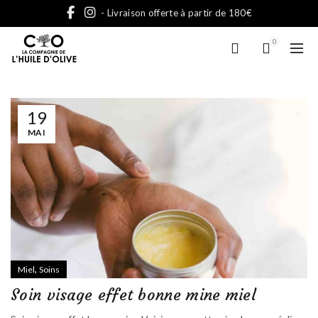
- Livraison offerte à partir de 180€
0
19
MAI
,
Miel
Soins
Soin visage effet bonne mine miel