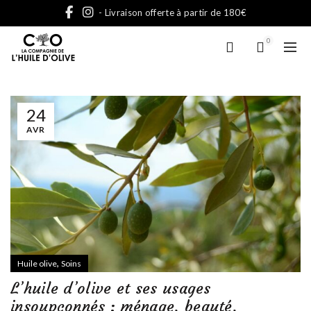
- Livraison offerte à partir de 180€
0
24
AVR
,
Huile olive
Soins
L’huile d’olive et ses usages
insoupçonnés : ménage, beauté,