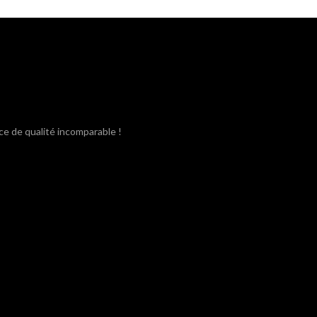
était :
est :
3,80€.
3,40€.
ce de qualité incomparable !