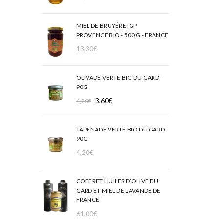
MIEL DE BRUYÉRE IGP
PROVENCE BIO - 500 G - FRANCE
13,30
€
OLIVADE VERTE BIO DU GARD -
90G
Le
Le
3,60
€
4,20
€
prix
prix
initial
actuel
TAPENADE VERTE BIO DU GARD -
était :
est :
90G
4,20€.
3,60€.
4,20
€
COFFRET HUILES D’OLIVE DU
GARD ET MIEL DE LAVANDE DE
FRANCE
61,00
€