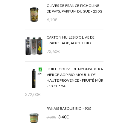
OLIVES DE FRANCE PICHOLINE
DE PAYS, PARFUM DU SUD - 250G
6,10
€
CARTON HUILES D'OLIVE DE
FRANCE AOP, AOC ET BIO
73,60
€
HUILE D’OLIVE DE NYONS EXTRA
VIERGE AOP BIO MOULIN DE
HAUTE PROVENCE - FRUITÉ MÛR
- 50 CL * 24
372,00
€
PANAIS BASQUE BIO - 90G
Le
Le
3,40
€
3,80
€
prix
prix
initial
actuel