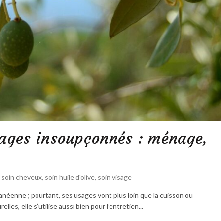
usages insoupçonnés : ménage,
,
soin cheveux
,
soin huile d'olive
,
soin visage
rranéenne ; pourtant, ses usages vont plus loin que la cuisson ou
les, elle s’utilise aussi bien pour l’entretien...