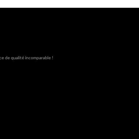
était :
est :
3,80€.
3,40€.
ce de qualité incomparable !