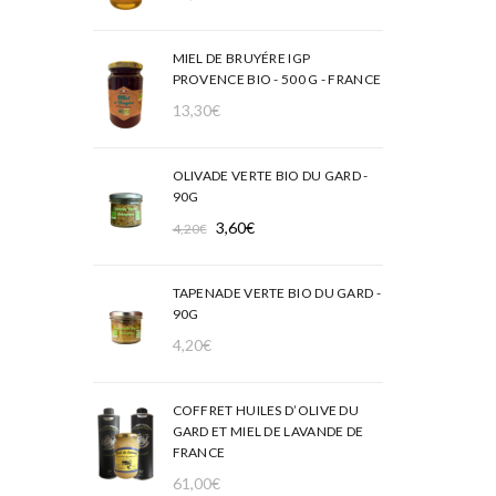
MIEL DE BRUYÉRE IGP
PROVENCE BIO - 500 G - FRANCE
13,30
€
OLIVADE VERTE BIO DU GARD -
90G
Le
Le
3,60
€
4,20
€
prix
prix
initial
actuel
TAPENADE VERTE BIO DU GARD -
était :
est :
90G
4,20€.
3,60€.
4,20
€
COFFRET HUILES D’OLIVE DU
GARD ET MIEL DE LAVANDE DE
FRANCE
61,00
€