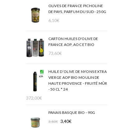
OLIVES DE FRANCE PICHOLINE
DE PAYS, PARFUM DU SUD - 250G
6,10
€
CARTON HUILES D'OLIVE DE
FRANCE AOP, AOC ET BIO
73,60
€
HUILE D’OLIVE DE NYONS EXTRA
VIERGE AOP BIO MOULIN DE
HAUTE PROVENCE - FRUITÉ MÛR
- 50 CL * 24
372,00
€
PANAIS BASQUE BIO - 90G
Le
Le
3,40
€
3,80
€
prix
prix
initial
actuel