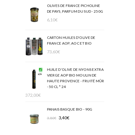
OLIVES DE FRANCE PICHOLINE
DE PAYS, PARFUM DU SUD - 250G
6,10
€
CARTON HUILES D'OLIVE DE
FRANCE AOP, AOC ET BIO
73,60
€
HUILE D’OLIVE DE NYONS EXTRA
VIERGE AOP BIO MOULIN DE
HAUTE PROVENCE - FRUITÉ MÛR
- 50 CL * 24
372,00
€
PANAIS BASQUE BIO - 90G
Le
Le
3,40
€
3,80
€
prix
prix
initial
actuel