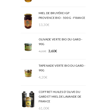
MIEL DE BRUYÉRE IGP
PROVENCE BIO - 500 G - FRANCE
13,30
€
OLIVADE VERTE BIO DU GARD -
90G
Le
Le
3,60
€
4,20
€
prix
prix
initial
actuel
TAPENADE VERTE BIO DU GARD -
était :
est :
90G
4,20€.
3,60€.
4,20
€
COFFRET HUILES D’OLIVE DU
GARD ET MIEL DE LAVANDE DE
FRANCE
61,00
€