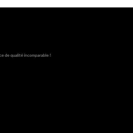
était :
est :
3,80€.
3,40€.
ce de qualité incomparable !