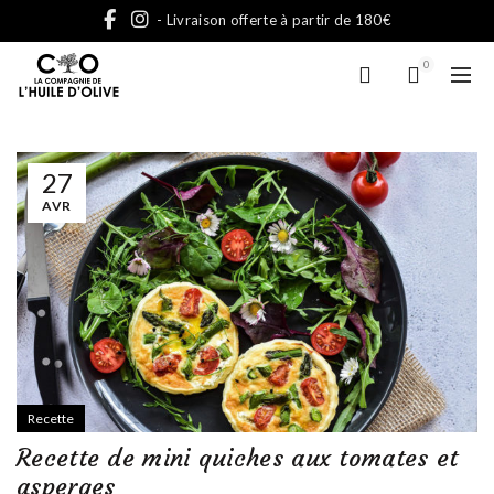
- Livraison offerte à partir de 180€
0
27
AVR
Recette
Recette de mini quiches aux tomates et
asperges