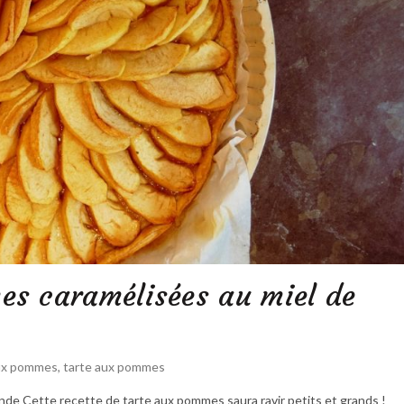
es caramélisées au miel de
aux pommes
,
tarte aux pommes
de Cette recette de tarte aux pommes saura ravir petits et grands !