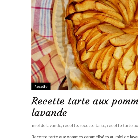
Recette
Recette tarte aux pomm
lavande
miel de lavande
,
recette
,
recette tarte
,
recette tarte 
Recette tarte aux pommes caramélisées au miel de lavan