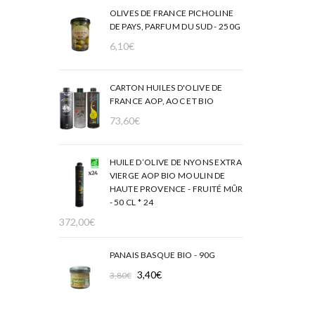
OLIVES DE FRANCE PICHOLINE
DE PAYS, PARFUM DU SUD - 250G
6,10
€
CARTON HUILES D'OLIVE DE
FRANCE AOP, AOC ET BIO
73,60
€
HUILE D’OLIVE DE NYONS EXTRA
VIERGE AOP BIO MOULIN DE
HAUTE PROVENCE - FRUITÉ MÛR
- 50 CL * 24
372,00
€
PANAIS BASQUE BIO - 90G
Le
Le
3,40
€
3,80
€
prix
prix
initial
actuel