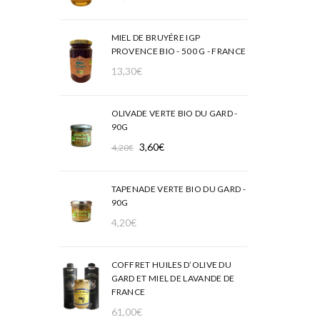
MIEL DE BRUYÉRE IGP
PROVENCE BIO - 500 G - FRANCE
13,30
€
OLIVADE VERTE BIO DU GARD -
90G
Le
Le
3,60
€
4,20
€
prix
prix
initial
actuel
TAPENADE VERTE BIO DU GARD -
était :
est :
90G
4,20€.
3,60€.
4,20
€
COFFRET HUILES D’OLIVE DU
GARD ET MIEL DE LAVANDE DE
FRANCE
61,00
€