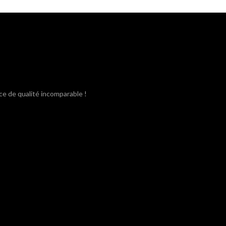
était :
est :
3,80€.
3,40€.
ce de qualité incomparable !