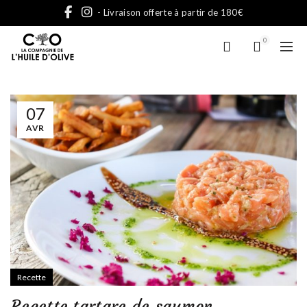
- Livraison offerte à partir de 180€
0
07
AVR
Recette
Recette tartare de saumon