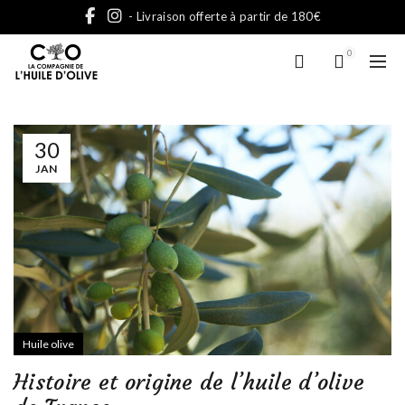
- Livraison offerte à partir de 180€
0
30
JAN
Huile olive
Histoire et origine de l’huile d’olive